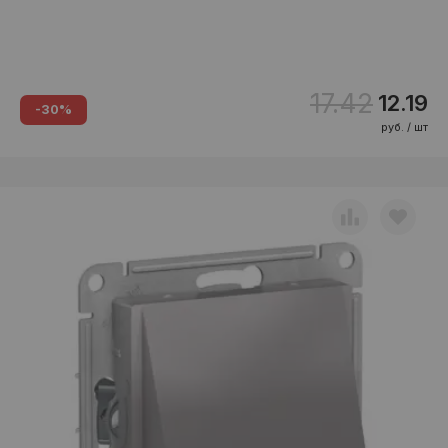
17.42
12.19
-30%
руб. / шт