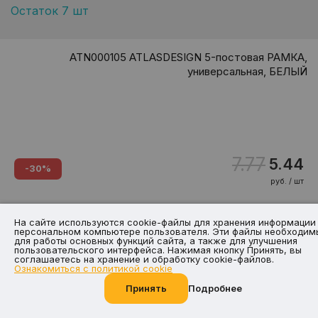
Остаток 7 шт
ATN000105 ATLASDESIGN 5-постовая РАМКА,
универсальная, БЕЛЫЙ
7.77
5.44
-30%
руб. / шт
На сайте используются cookie-файлы для хранения информации
персональном компьютере пользователя. Эти файлы необходим
для работы основных функций сайта, а также для улучшения
пользовательского интерфейса. Нажимая кнопку Принять, вы
соглашаетесь на хранение и обработку cookie-файлов.
Ознакомиться с политикой cookie
Принять
Подробнее
Позвоните нам