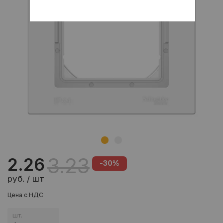
3.23
2.26
-30%
руб. / шт
Цена с НДС
шт.