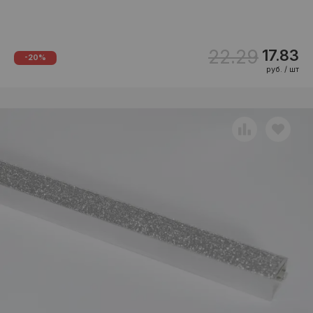
22.29
17.83
-20%
руб. / шт