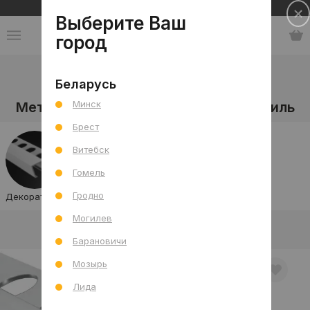
Сеть салонов плитки и сантехники
Выберите Ваш
город
Каталог
-
Мебель, декор и аксессуары
-
Беларусь
Металлические профили
Минск
Металлический декоративный профиль
Брест
Витебск
Гомель
Гродно
Декоративный
Угловой (завершающий)
Стыковочный
Могилев
В интерьере
Товар отдельно
Барановичи
Мозырь
Лида