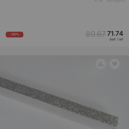
КТМ
Беларусь
89.67
71.74
-20%
руб. / шт