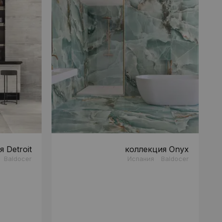
 Detroit
коллекция Onyx
Baldocer
Испания
Baldocer