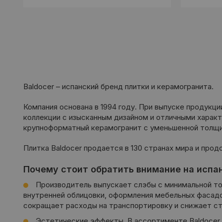
Baldocer – испанский бренд плитки и керамогранита.
Компания основана в 1994 году. При выпуске продукци
коллекции с изысканным дизайном и отличными характ
крупноформатный керамогранит с уменьшенной толщино
Плитка Baldocer продается в 130 странах мира и про
Почему стоит обратить внимание на испан
Производитель выпускает слэбы с минимальной то
внутренней облицовки, оформления мебельных фасадов
сокращает расходы на транспортировку и снижает ст
Эстетические эффекты. В ассортименте Baldocer 