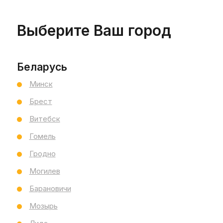
Выберите Ваш город
Беларусь
Минск
Брест
Витебск
Гомель
Гродно
Могилев
Барановичи
Мозырь