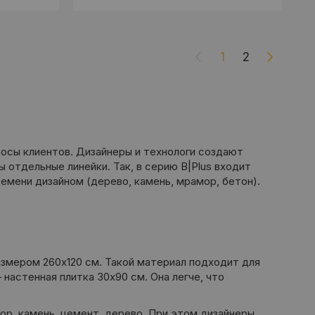
1
2
просы клиентов. Дизайнеры и технологи создают
отдельные линейки. Так, в серию B|Plus входит
емени дизайном (дерево, камень, мрамор, бетон).
азмером 260x120 см. Такой материал подходит для
настенная плитка 30х90 см. Она легче, что
ор, камень, цемент, дерево. При этом дизайнеры