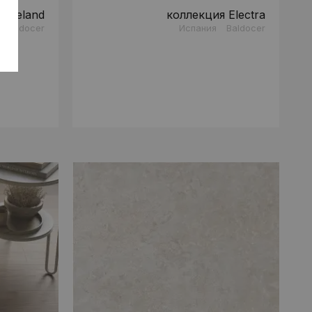
toneland
коллекция Electra
Baldocer
Испания
Baldocer