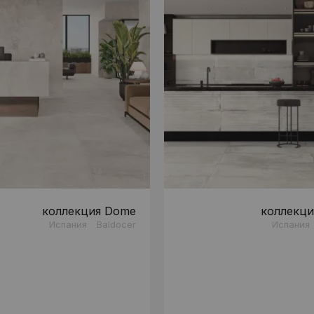
коллекция Dome
коллекция
Испания
Baldocer
Испания