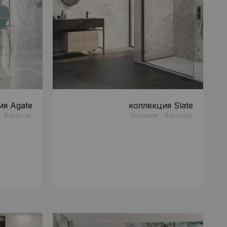
ия Agate
коллекция Slate
Baldocer
Испания
Baldocer