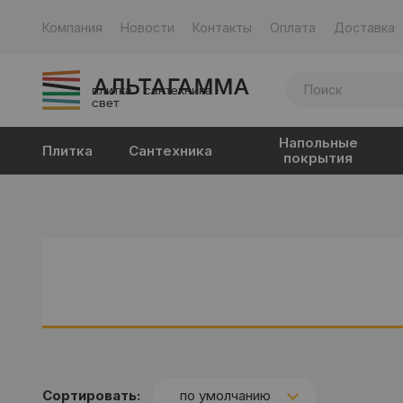
Компания
Новости
Контакты
Оплата
Доставка
плитка · сантехника ·
свет
Напольные
Плитка
Сантехника
покрытия
Сортировать:
по умолчанию