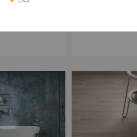
Лида
коллекция Mineral
коллекция S
Испания
Baldocer
Испания