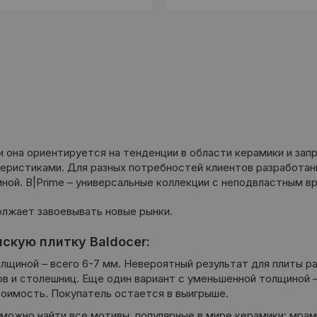
и она ориентируется на тенденции в области керамики и за
еристиками. Для разных потребностей клиентов разработаны 
й. B|Prime – универсальные коллекции с неподвластным вр
должает завоевывать новые рынки.
скую плитку Baldocer:
лщиной – всего 6-7 мм. Невероятный результат для плиты р
 и столешниц. Еще один вариант с уменьшенной толщиной – 
оимость. Покупатель остается в выигрыше.
можно найти все мотивы, популярные в мире керамики: мрам