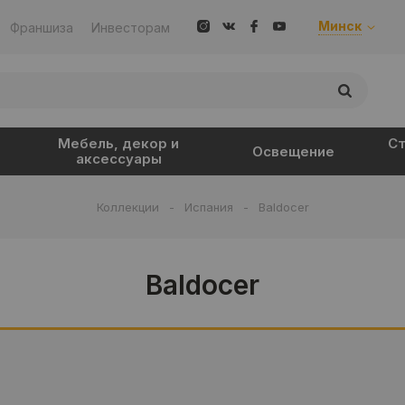
Минск
Франшиза
Инвесторам
Мебель, декор и
Ст
Освещение
аксессуары
Коллекции
-
Испания
-
Baldocer
Baldocer