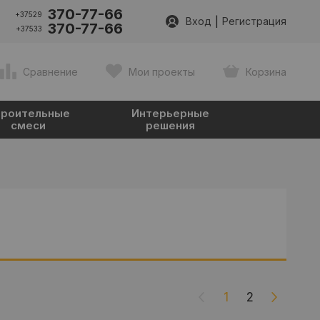
370-77-66
+37529
|
Вход
Регистрация
370-77-66
+37533
Сравнение
Мои проекты
Корзина
роительные
Интерьерные
смеси
решения
1
2