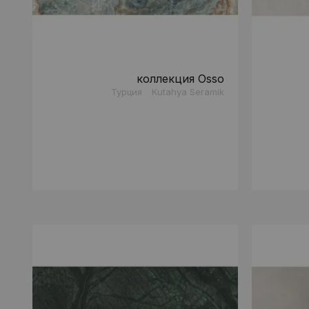
коллекция Osso
Турция
Kutahya Seramik