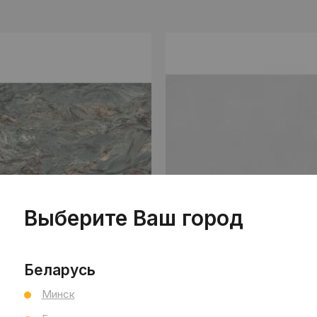
Выберите Ваш город
коллекция Camelia
коллек
Беларусь
Турция
Kutahya Seramik
Турция
Kutah
Минск