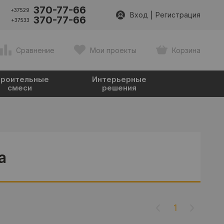
370-77-66
+37529
|
Вход
Регистрация
370-77-66
+37533
Сравнение
Мои проекты
Корзина
роительные
Интерьерные
смеси
решения
а
1