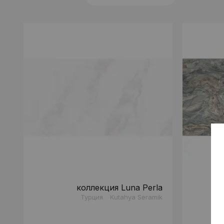
коллекция Luna Perla
Турция
Kutahya Seramik