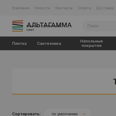
Компания
Новости
Контакты
Оплата
Доставка
плитка · сантехника ·
свет
Напольные
Плитка
Сантехника
покрытия
Сортировать:
по умолчанию