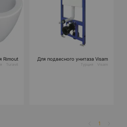
я Rimout
Для подвесного унитаза Visam
я
Turavit
Турция
Visam
1