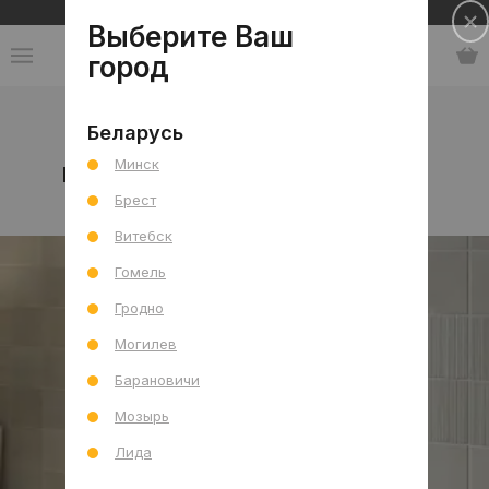
Сеть салонов плитки и сантехники
Выберите Ваш
город
Коллекции
-
Испания
Беларусь
Минск
Испанская керамическая плитка
Брест
Витебск
Гомель
Гродно
Могилев
Барановичи
Мозырь
Лида