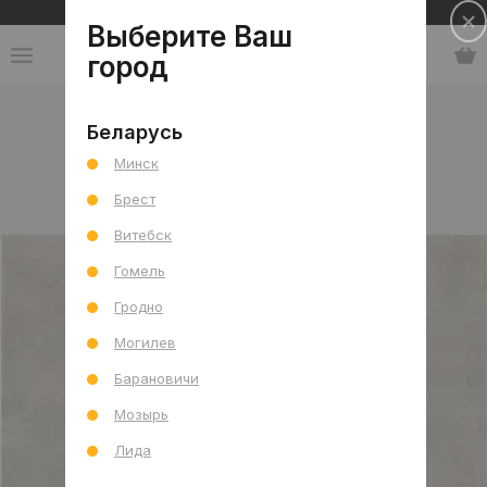
Сеть салонов плитки и сантехники
Выберите Ваш
город
Коллекции
-
Узбекистан
-
Modern
Беларусь
Минск
Modern
Брест
Витебск
Гомель
Гродно
Могилев
Барановичи
Мозырь
Лида