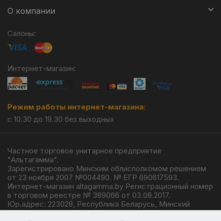
О компании
Салоны:
Интернет-магазин:
Режим работы интернет-магазина:
с 10.30 до 19.30 без выходных
Частное торговое унитарное предприятие
"Альтагамма".
Зарегистрировано Минским облисполкомом решением
от 23 ноября 2007 №004490. № ЕГР 690617593.
Интернет-магазин altagamma.by Регистрационный номер
в торговом реестре № 389066 от 03.08.2017.
Юр.адрес: 223028, Республика Беларусь, Минский
район, г.п. Ждановичи, ул. Линейная, 4/1.