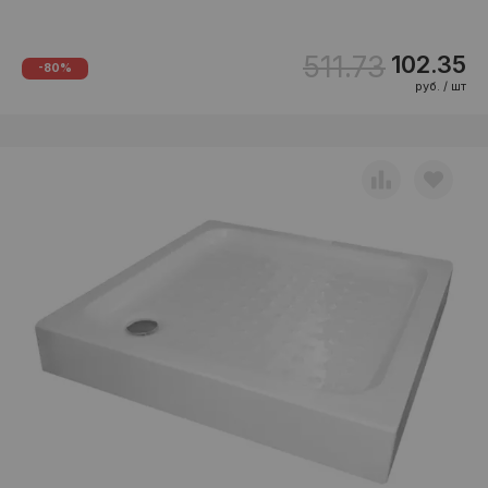
511.73
102.35
-80%
руб. / шт