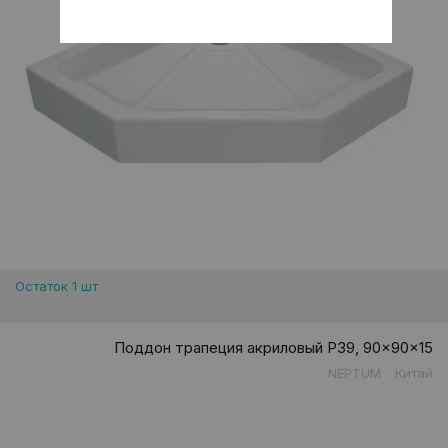
Остаток 1 шт
Поддон трапеция акриловый P39, 90x90x15
NEPTUM
Китай