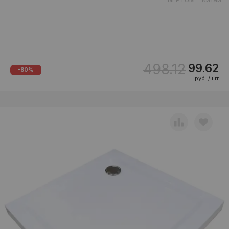
498.12
99.62
-80%
руб. / шт