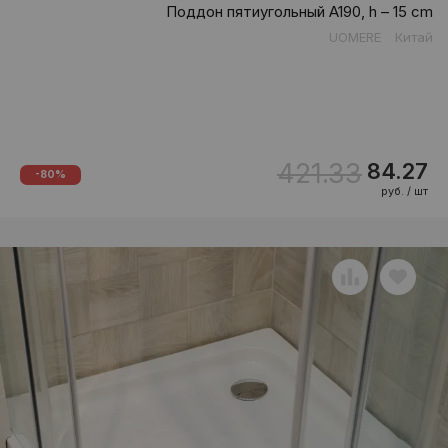
Поддон пятиугольный A190, h – 15 cm
UOMERE
Китай
421.33
84.27
-80%
руб. / шт