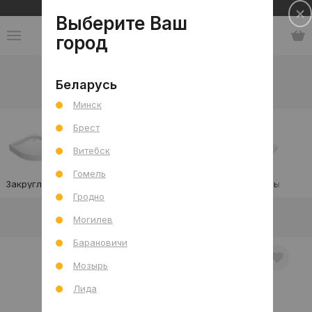
Сеть салонов плитки и сантехники
Выберите Ваш
город
Каталог
-
Сантехника
-
Поддон
Беларусь
Душевой поддон
Минск
Брест
Витебск
Гомель
Закругленный
Квадратный
Прямоугольный
Пятиугольный
Гродно
В интерьере
Товар отдельно
Могилев
Барановичи
Мозырь
Лида