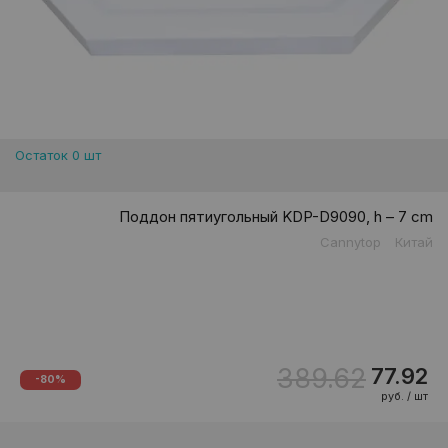
Остаток 0 шт
Поддон пятиугольный KDP-D9090, h – 7 cm
Cannytop
Китай
389.62
77.92
-80%
руб. / шт