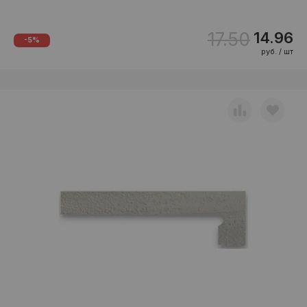
17.50
14.96
-5%
руб. / шт