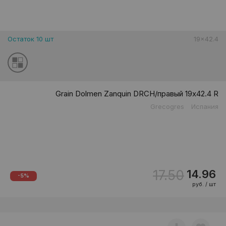
Остаток 10 шт
19x42.4
Grain Dolmen Zanquin DRCH/правый 19x42.4 R
Grecogres
Испания
17.50
14.96
-5%
руб. / шт