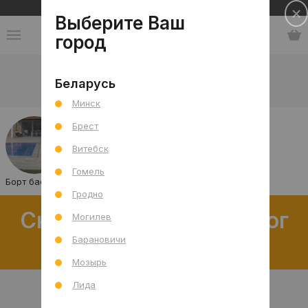
Сеть салонов плитки и сантехники
Выберите Ваш
город
Каталог
-
Плитка
-
Бассейн
Беларусь
Плитка для бассейна
Минск
Брест
Витебск
Гомель
Борт бассейна
Гродно
Скачать полный каталог
Могилев
распродаж
Барановичи
Мозырь
Лида
В интерьере
Товар отдельно