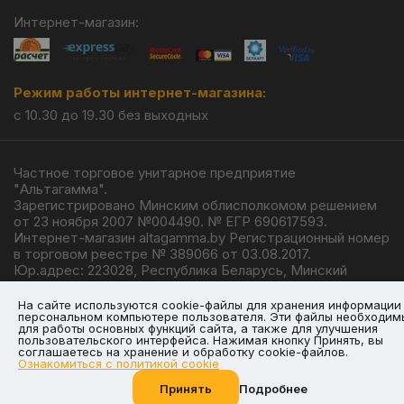
Интернет-магазин:
Режим работы интернет-магазина:
с 10.30 до 19.30 без выходных
Частное торговое унитарное предприятие
"Альтагамма".
Зарегистрировано Минским облисполкомом решением
от 23 ноября 2007 №004490. № ЕГР 690617593.
Интернет-магазин altagamma.by Регистрационный номер
в торговом реестре № 389066 от 03.08.2017.
Юр.адрес: 223028, Республика Беларусь, Минский
район, г.п. Ждановичи, ул. Линейная, 4/1.
© 2026
На сайте используются cookie-файлы для хранения информации
персональном компьютере пользователя. Эти файлы необходим
для работы основных функций сайта, а также для улучшения
пользовательского интерфейса. Нажимая кнопку Принять, вы
соглашаетесь на хранение и обработку cookie-файлов.
Ознакомиться с политикой cookie
Разработка —
Giperlink.by
Принять
Подробнее