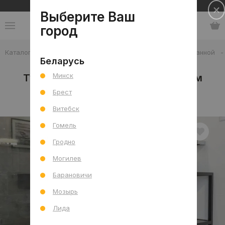
Сеть салонов плитки и сантехники
Выберите Ваш
город
Каталог
-
Мебель, декор и аксессуары
-
Тумба для ванной
-
Беларусь
Напольная
Минск
Тумбы напольные с умывальником
Брест
В интерьере
Товар отдельно
Витебск
Гомель
Гродно
Могилев
Барановичи
Мозырь
Лида