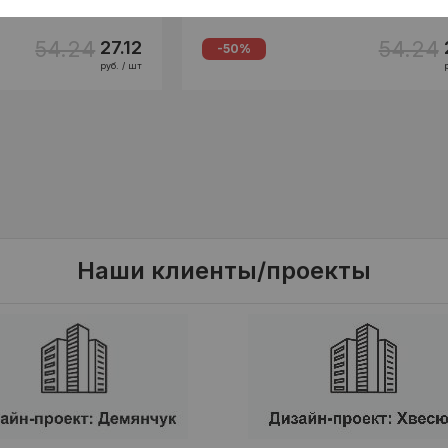
54.24
54.24
27.12
-50%
руб. / шт
Наши клиенты/проекты