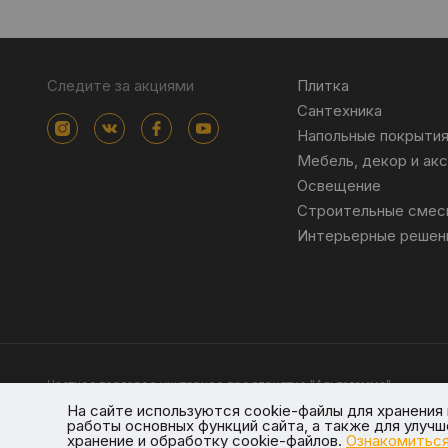
Следите за акциями
Плитка
Сантехника
Напольные покрыти
Мебель, декор и ак
Освещение
Строительные смес
Интерьерные решен
Частное торговое унитарное предприятие "Альтагамма".
Зарегистрировано Минским облисполкомом решением от 23 ноя
На сайте используются cookie-файлы для хранени
Интернет-магазин altagamma.by Регистрационный номер в торго
работы основных функций сайта, а также для улуч
Юр.адрес: 223028, Республика Беларусь, Минский район, г.п. Ждан
хранение и обработку cookie-файлов.
Ознакомиться
© 2026