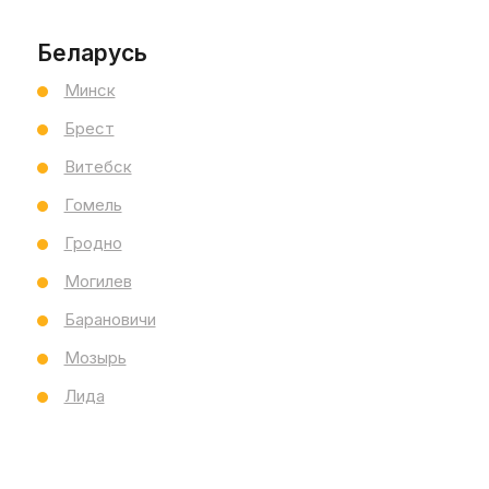
по умолчанию
Беларусь
Минск
Брест
Витебск
Гомель
Гродно
Могилев
Барановичи
Мозырь
Лида
 сифоном плоский
Перелив п/а с сифоном пл
 (металл) CK60PF
520 мм (металл) EM601TR (
1Acreal
Россия
1Acreal
Р