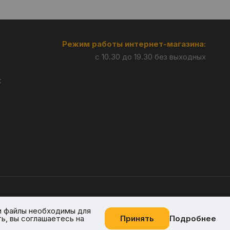
Режим работы интернет-магазина:
с 10.30 до 19.30 без выходных
:
Разработка —
Giperlink.by
и файлы необходимы для
ь, вы соглашаетесь на
Принять
Подробнее