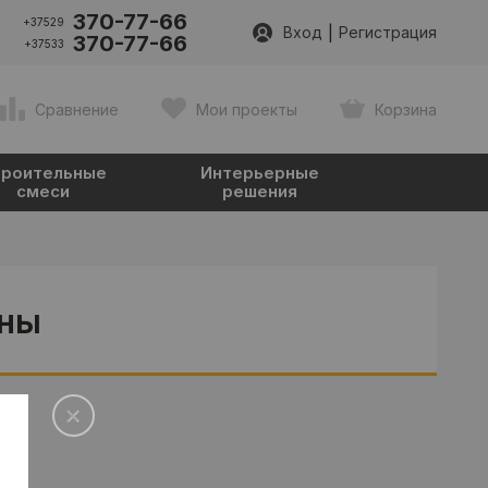
370-77-66
+37529
|
Вход
Регистрация
370-77-66
+37533
Сравнение
Мои проекты
Корзина
роительные
Интерьерные
смеси
решения
нны