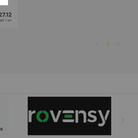
27.12
руб. / шт
1