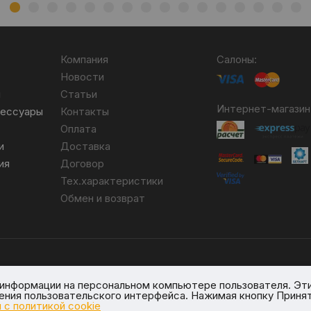
Компания
Салоны:
Новости
я
Статьи
Интернет-магазин
сессуары
Контакты
Оплата
и
Доставка
ия
Договор
Тех.характеристики
Обмен и возврат
бря 2007 №004490. № ЕГР 690617593.
я информации на персональном компьютере пользователя. Эт
вом реестре № 389066 от 03.08.2017.
шения пользовательского интерфейса. Нажимая кнопку Принят
овичи, ул. Линейная, 4/1.
 с политикой cookie