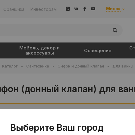
Минск
Франшиза
Инвесторам
Мебель, декор и
Ст
Освещение
аксессуары
Каталог
-
Сантехника
-
Сифон и донный клапан
-
Для ванны
фон (донный клапан) для ва
В интерьере
Товар отдельно
Выберите Ваш город