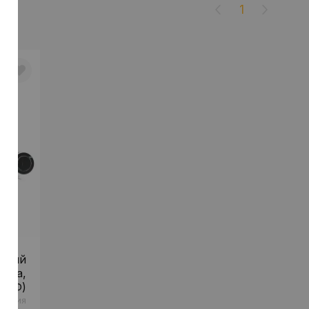
1
оский
Vega,
РФ)
оссия