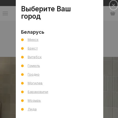
Сеть салонов плитки и сантехники
Выберите Ваш
город
Коллекции
-
Испания
-
Equipe
Беларусь
Минск
Equipe
Брест
Витебск
Гомель
Гродно
Могилев
Барановичи
Мозырь
Лида