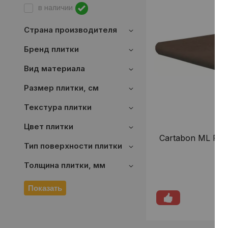
в наличии
Страна производителя
Бренд плитки
Вид материала
Размер плитки, см
Текстура плитки
Цвет плитки
Cartabon ML Port
Тип поверхности плитки
с
Толщина плитки, мм
Показать