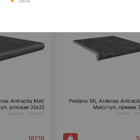
Лида
nas Antracita Mat/
Peldano ML Ardenas Antracit
туп. угловая 33x33
Mat/ступ. прямая 
Exagres
Испания
Exagres
Ис
167.18
5