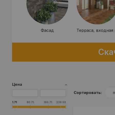
Фасад
Терраса, входная 
Ска
Цена
Сортировать:
1.71
80.71
160.71
239.58