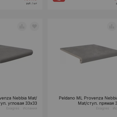
руб. / шт
venza Nebbia Mat/
Peldano ML Provenza Nebbi
туп. угловая 33x33
Mat/ступ. прямая 
Exagres
Испания
Exagres
Ис