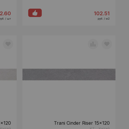
2.60
102.51
руб. / шт
руб. / м2
5x120
Trani Cinder Riser 15x120
Китай
KT
Китай