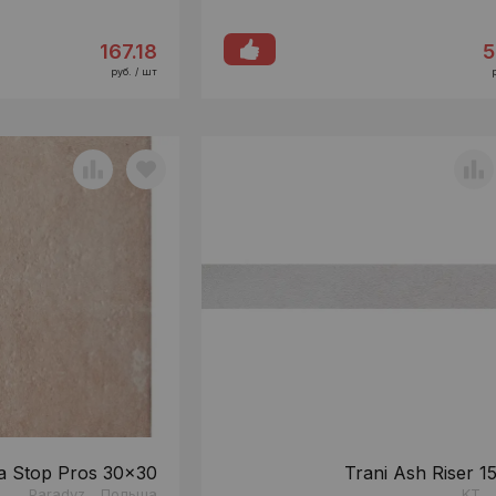
167.18
5
руб. / шт
a Stop Pros 30x30
Trani Ash Riser 1
Paradyz
Польша
KT