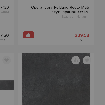
0x120
Opera Ivory Peldano Recto Mat/
ступ. прямая 33x120
Китай
Exagres
Испания
7.50
239.58
руб. / шт
руб. / шт