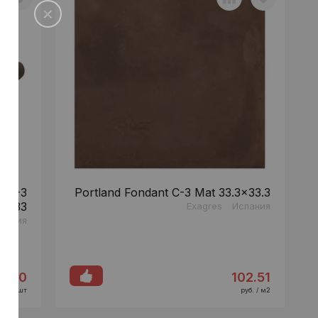
t C-3
Portland Fondant C-3 Mat 33.3x33.3
33x33
Exagres
Испания
пания
2.60
102.51
руб. / шт
руб. / м2