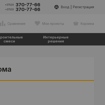
370-77-66
+37529
|
Вход
Регистрация
370-77-66
+37533
Сравнение
Мои проекты
Корзина
роительные
Интерьерные
смеси
решения
ома