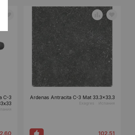
a C-3
Ardenas Antracita C-3 Mat 33.3x33.3
33x33
Exagres
Испания
пания
2.60
102.51