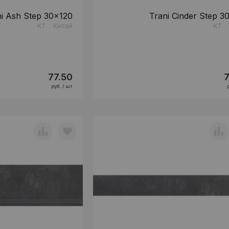
ni Ash Step 30x120
Trani Cinder Step 3
KT
Китай
KT
77.50
7
руб. / шт