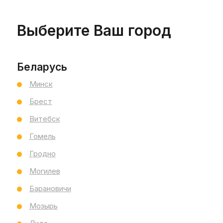
Выберите Ваш город
Беларусь
Минск
Брест
Витебск
land Fondant Mat/
Peldano ML Portland Fondan
Гомель
туп. угловая 33x33
Mat/ступ. прямая 
Гродно
Exagres
Испания
Exagres
Ис
Могилев
Барановичи
167.18
5
руб. / шт
Мозырь