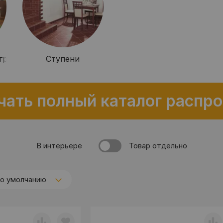
группа
Ступени
чать полный каталог распр
В интерьере
Товар отдельно
по умолчанию