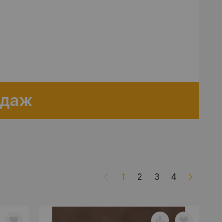
одаж
1
2
3
4