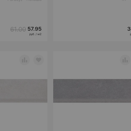
61.00
57.95
3
руб. / м2