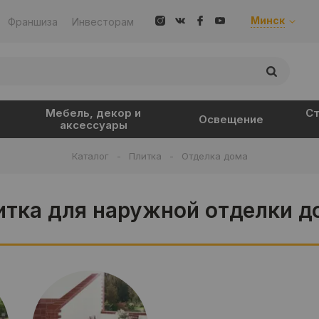
Минск
Франшиза
Инвесторам
Мебель, декор и
Ст
Освещение
аксессуары
Каталог
-
Плитка
-
Отделка дома
итка для наружной отделки д