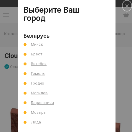
Сеть салонов плитки и сантехники
Выберите Ваш
город
Каталог
-
Плитка
-
Отделка дома
-
Тротуар
-
Клинкер
-
Беларусь
Cloud Rosa Duro Cokol- стар.
Минск
Брест
Cloud Rosa Duro Cokol- стар.
Витебск
Остаток 5 шт
Артикул: 0000004808
Сравнить
Гомель
Гродно
Могилев
Барановичи
Мозырь
Лида