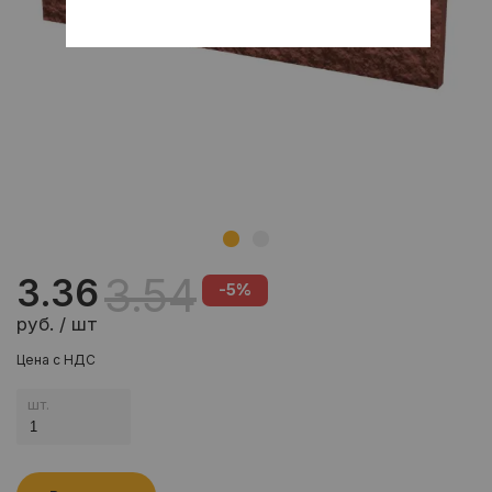
3.54
3.36
-5%
руб. / шт
Цена с НДС
шт.