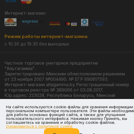
Интернет-магазин:
Режим работы интернет-магазина:
с 10.30 до 19.30 без выходных
Частное торговое унитарное предприятие
"Альтагамма".
Зарегистрировано Минским облисполкомом решением
от 23 ноября 2007 №004490. № ЕГР 690617593.
Интернет-магазин altagamma.by Регистрационный номер
в торговом реестре № 389066 от 03.08.2017.
Юр.адрес: 223028, Республика Беларусь, Минский
район, г.п. Ждановичи, ул. Линейная, 4/1.
© 2026
На сайте используются cookie-файлы для хранения информации
персональном компьютере пользователя. Эти файлы необходим
для работы основных функций сайта, а также для улучшения
пользовательского интерфейса. Нажимая кнопку Принять, вы
соглашаетесь на хранение и обработку cookie-файлов.
Ознакомиться с политикой cookie