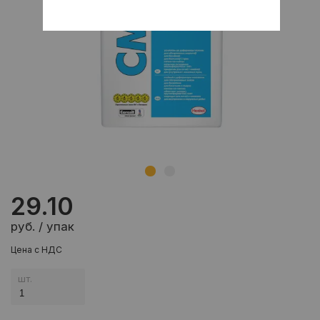
29.10
руб. / упак
Цена с НДС
шт.