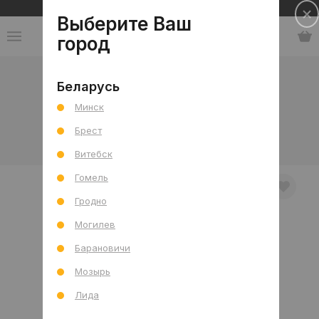
Сеть салонов плитки и сантехники
Выберите Ваш
город
Каталог
-
Мебель, декор и аксессуары
-
Беларусь
Аксессуары для ванной
-
Стакан для щеток
Минск
Стаканы для зубных щеток
Брест
В интерьере
Товар отдельно
Витебск
Гомель
Гродно
Могилев
Барановичи
Мозырь
Лида