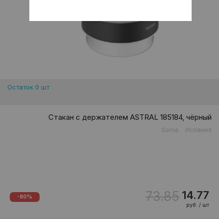
Остаток 0 шт
Стакан с держателем ASTRAL 185184, чёрный
Sonia
Испания
73.85
14.77
-80%
руб. / шт