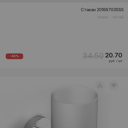
Стакан 20166703SSS
Kaqier
Китай
34.50
20.70
-40%
руб. / шт