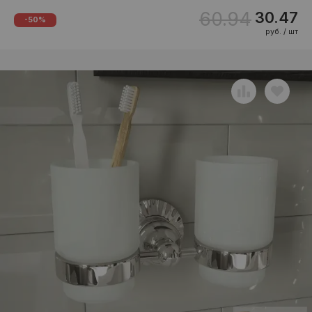
60.94
30.47
-50%
руб. / шт