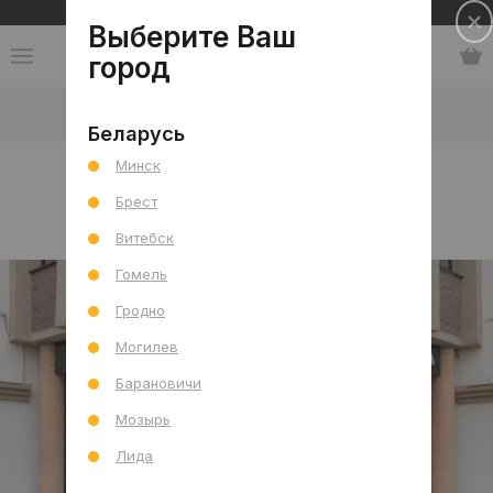
Сеть салонов плитки и сантехники
Выберите Ваш
город
Контакты
-
Салон: г. Гродно, ул. Пороховая, 9
Беларусь
Минск
Салон: г. Гродно, ул.
Брест
Пороховая, 9
Витебск
Гомель
Гродно
Могилев
Барановичи
Мозырь
Лида