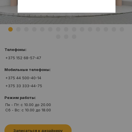
Телефоны:
+375 152 68-57-47
Мобильные телефоны:
+375 44 500-40-14
+375 33 333-44-75
Режим работы:
Пн - Пт: c 10.00 до 20.00
Сб - Вс: c 10.00 до 18.00
Записаться к дизайнеру