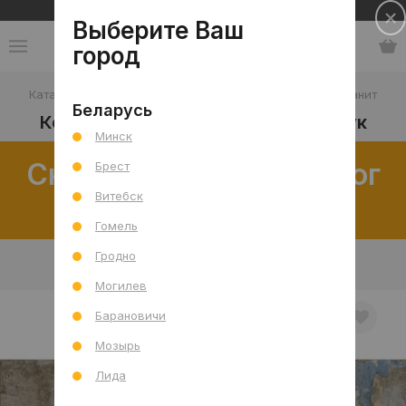
Сеть салонов плитки и сантехники
Выберите Ваш
город
Каталог
-
Плитка
-
Кухня
-
Фартук
-
Керамогранит
Беларусь
Керамогранит для кухни на фартук
Минск
Скачать полный каталог
Брест
распродаж
Витебск
Гомель
Гродно
В интерьере
Товар отдельно
Могилев
Барановичи
Мозырь
Лида