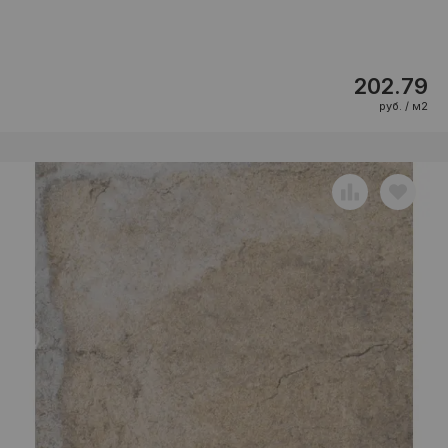
202.79
руб. / м2