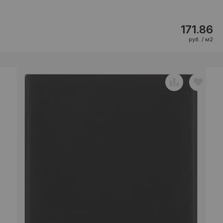
171.86
руб. / м2