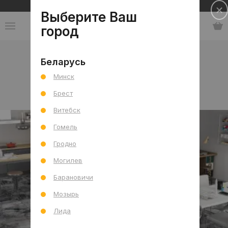
Сеть салонов плитки и сантехники
Выберите Ваш
город
Коллекции
-
Индия
-
CSTL
Беларусь
Минск
CSTL
Брест
Витебск
Гомель
Гродно
Могилев
Барановичи
Мозырь
Лида