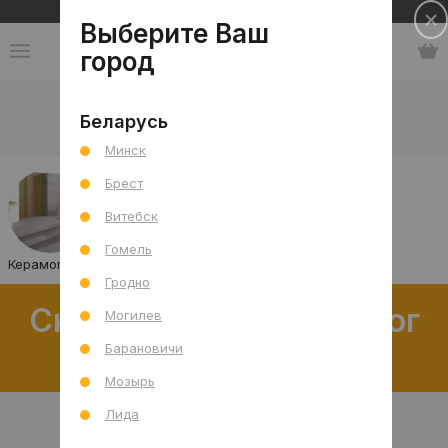
Сеть салонов плитки и сантехники
Выберите Ваш
город
Каталог
-
Плитка
-
Отделка дома
-
Фасад
Беларусь
Фасадная плитка
Минск
Брест
Витебск
Гомель
Керамогранит
Гродно
Скачать полный каталог
Могилев
распродаж
Барановичи
Мозырь
Лида
В интерьере
Товар отдельно