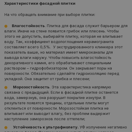
Характеристики фасадной плитки
На что обращать внимание при выборе плитки:
Влагостойкость
. Плитка для фасада служит барьером для
влаги. Иначе на стене появится грибок или плесень. Чтобы
этого не допустить, выбирайте плитку, которая не впитывает
воду. Так, коэффициент водопоглощения керамогранита
составляет всего 0,5%. У экструдированного клинкера этот
показатель выше, но материал имеет микроканалы для
вывода влаги наружу. Чтобы повысить влагостойкость
декоративного камня, его обрабатывают специальным
раствором – гидрофобизатором. Он закрывает поры на
поверхности. Обязательно сделайте гидроизоляцию перед
укладкой. Она защитит от грибка и плесени;
Морозостойкость
. Эта характеристика напрямую
связана с предыдущей. Если в фасадной плитке останется
вода, замерзнув, она разрушит покрытие изнутри. В
результате появятся трещины, отдельные плиты могут
отклеиться от поверхности. Морозостойкая плитка не
впитывает или выводит влагу, без проблем выдержит
наступление заморозков после оттепели;
Устойчивость к ультрафиолету.
УФ излучение негативно