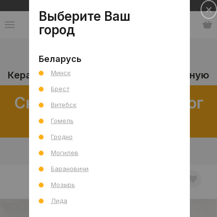
Сеть салонов плитки и сантехники
Выберите Ваш
город
Каталог
-
Плитка
-
Ванная комната
-
Пол
-
Беларусь
Керамическая плитка
Минск
Керамическая плитка для пола в ванную
Брест
Скачать полный каталог
Витебск
распродаж
Гомель
Гродно
В интерьере
Товар отдельно
Могилев
Барановичи
Мозырь
Лида