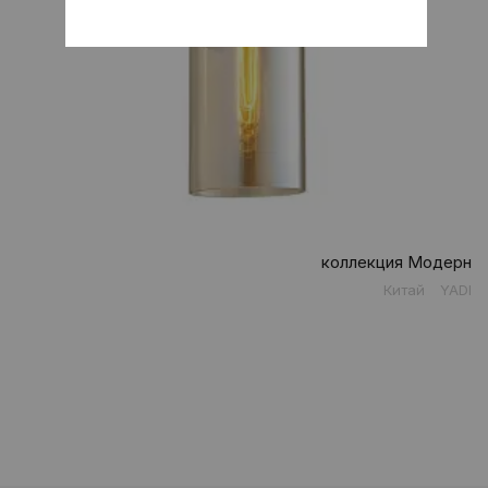
коллекция Модерн
Китай
YADI