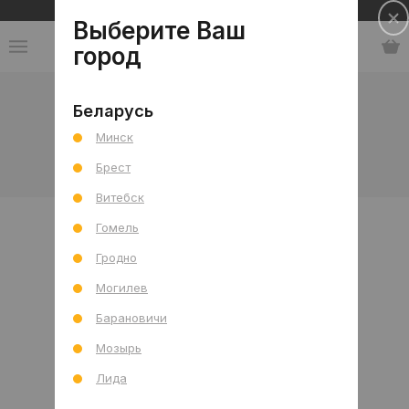
Сеть салонов плитки и сантехники
Выберите Ваш
город
Коллекции
-
Китай
-
YADI
Беларусь
Минск
YADI
Брест
Витебск
Гомель
Гродно
Могилев
Барановичи
Мозырь
Лида