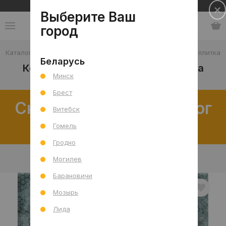
Сеть салонов плитки и сантехники
Выберите Ваш
город
Каталог
-
Плитка
-
Кухня
-
Стена
-
Керамическая плитка
Беларусь
Керамическая плитка для кухни на
Минск
стену
Брест
Скачать полный каталог
Витебск
распродаж
Гомель
Гродно
В интерьере
Товар отдельно
Могилев
Барановичи
Мозырь
Лида