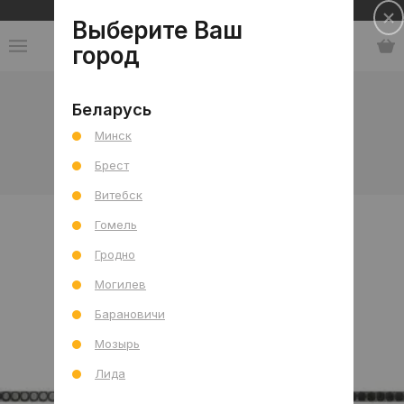
Сеть салонов плитки и сантехники
Выберите Ваш
город
Коллекции
-
Италия
-
Italgraniti
Беларусь
Минск
Italgraniti
Брест
Витебск
Гомель
Гродно
Могилев
Барановичи
Мозырь
Лида