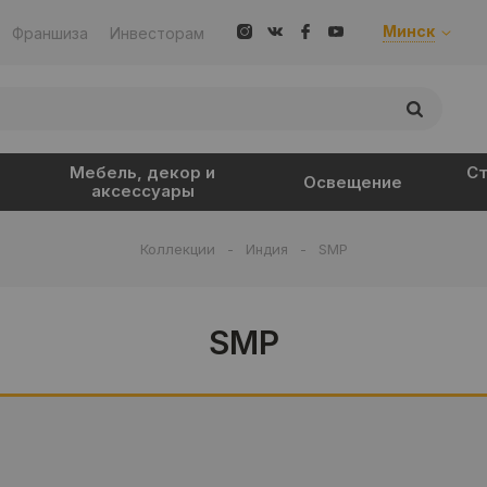
Минск
Франшиза
Инвесторам
Мебель, декор и
Ст
Освещение
аксессуары
Коллекции
-
Индия
-
SMP
SMP