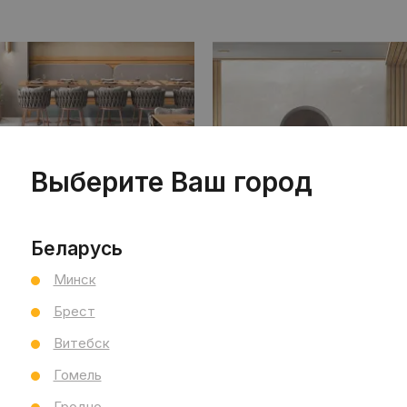
Выберите Ваш город
Беларусь
Минск
Брест
коллекция Arbescato
коллекц
Витебск
Индия
SMP
Ин
Гомель
Гродно