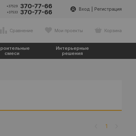
370-77-66
+37529
|
Вход
Регистрация
370-77-66
+37533
Сравнение
Мои проекты
Корзина
роительные
Интерьерные
смеси
решения
1