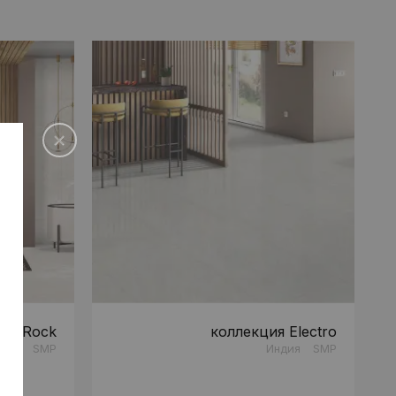
ия Rock
коллекция Electro
дия
SMP
Индия
SMP