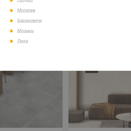
Могилев
Барановичи
Мозырь
Лида