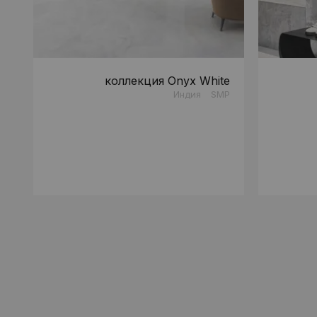
коллекция Onyx White
Индия
SMP