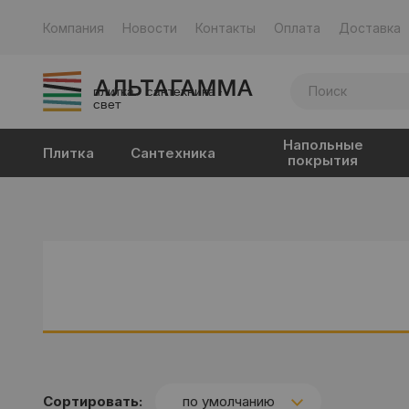
Компания
Новости
Контакты
Оплата
Доставка
плитка · сантехника ·
свет
Напольные
Плитка
Сантехника
покрытия
Сортировать:
по умолчанию