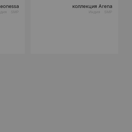
Leonessa
коллекция Arena
дия
SMP
Индия
SMP