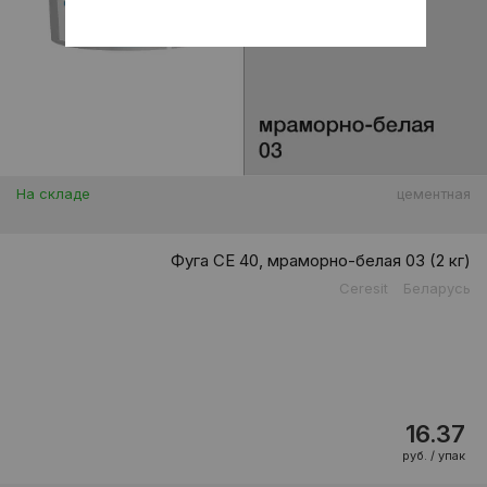
На складе
цементная
Фуга CE 40, мраморно-белая 03 (2 кг)
Ceresit
Беларусь
16.37
руб. / упак