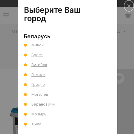
Сеть салонов плитки и сантехники
Выберите Ваш
город
Каталог
-
Строительные смеси
-
Затирочная смесь
-
Беларусь
Цементная
Минск
Цементная затирка
Брест
В интерьере
Товар отдельно
Витебск
Гомель
Гродно
Могилев
Барановичи
Мозырь
Лида