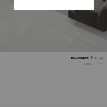
коллекция Thomas
Индия
VRM