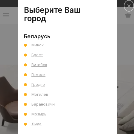
Сеть салонов плитки и сантехники
Выберите Ваш
город
Коллекции
-
Индия
Беларусь
Минск
Индия
Брест
Витебск
Гомель
Гродно
Могилев
Барановичи
Мозырь
Лида