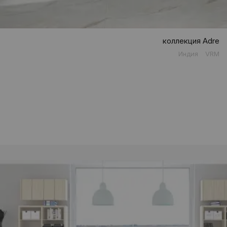
коллекция Adre
Индия
VRM