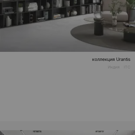
коллекция Urantis
Индия
ITC