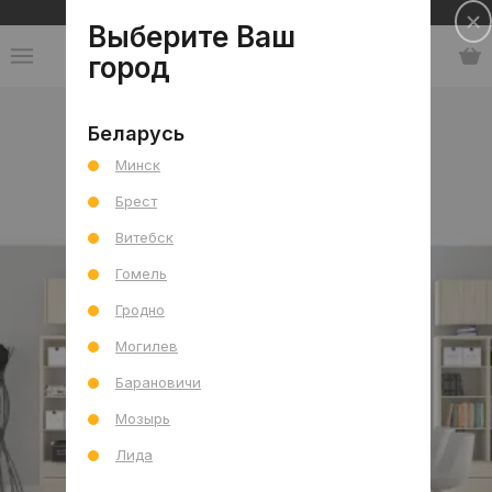
Сеть салонов плитки и сантехники
Выберите Ваш
город
Коллекции
-
Индия
Беларусь
Минск
Индия
Брест
Витебск
Гомель
Гродно
Могилев
Барановичи
Мозырь
Лида