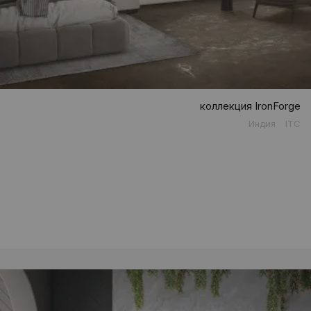
коллекция IronForge
Индия
ITC