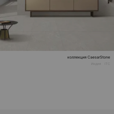
коллекция CaesarStone
Индия
ITC