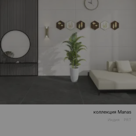
коллекция Manas
Индия
PRT