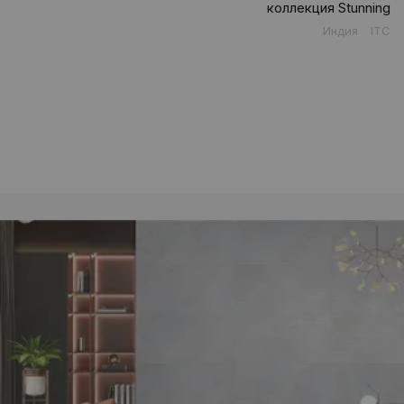
коллекция Stunning
Индия
ITC