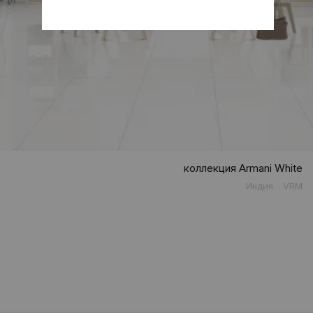
коллекция Armani White
Индия
VRM