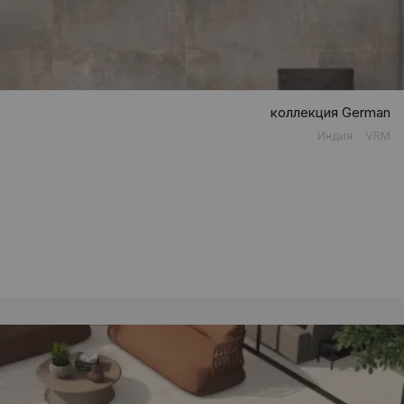
коллекция German
Индия
VRM