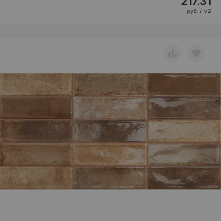
217.31
руб. / м2