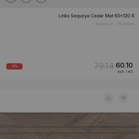
Links Sequoya Cedar Mat 60x120 R
Baldocer
Испания
79.14
60.10
-5%
руб. / м2