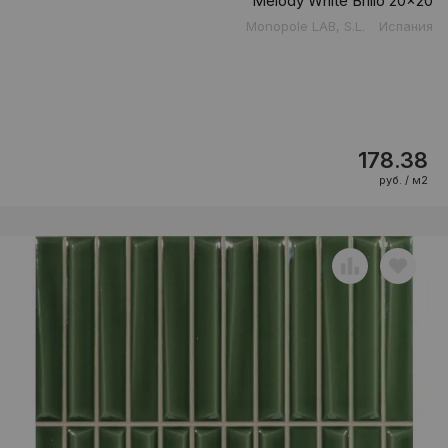
Melody White Brillo 20x20
Monopole LAB, S.L.
Испания
178.38
руб. / м2