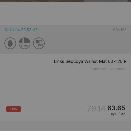
Остаток 29.52 м2
60x120
Links Sequoya Walnut Mat 60x120 R
Baldocer
Испания
79.14
63.65
-5%
руб. / м2