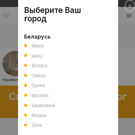
Сеть салонов плитки и сантехники
Выберите Ваш
город
Каталог
-
Плитка
-
Ванная комната
-
Стена
Беларусь
Плитка на стену в ванную
Минск
Брест
Витебск
Гомель
Керамическая плитка
Керамогранит
Гродно
Скачать полный каталог
Могилев
распродаж
Барановичи
Мозырь
Лида
В интерьере
Товар отдельно