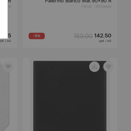
120 R
Palermo Bianco Mat 90x90 R
пания
Fanal
Испания
150.00
0.85
142.50
-5%
руб. / м2
руб. / м2