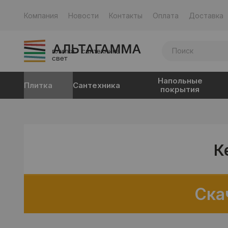
Компания
Новости
Контакты
Оплата
Доставка
плитка · сантехника ·
свет
Напольные
Плитка
Сантехника
покрытия
К
Ска