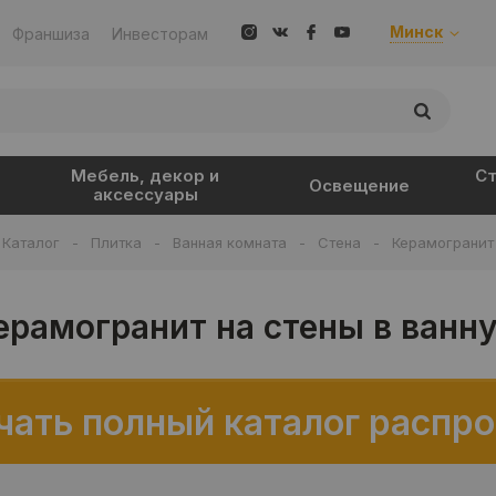
Минск
Франшиза
Инвесторам
Мебель, декор и
Ст
Освещение
аксессуары
Каталог
-
Плитка
-
Ванная комната
-
Стена
-
Керамогранит
ерамогранит на стены в ванн
чать полный каталог распр