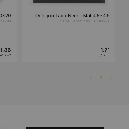
20x20
Octagon Taco Negro Mat 4.6x4.6
пания
Equipe Ceramicas
Испания
71.86
1.71
руб. / м2
руб. / шт
1