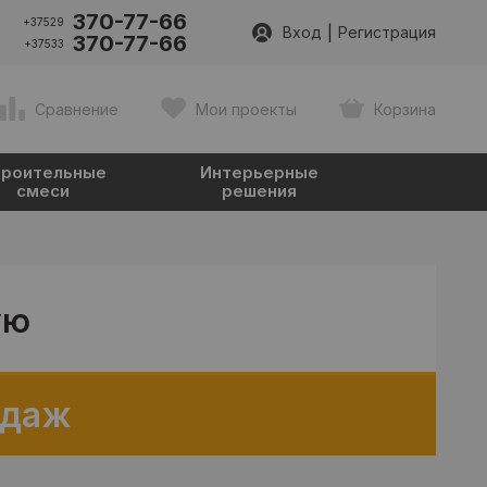
370-77-66
+37529
|
Вход
Регистрация
370-77-66
+37533
Сравнение
Мои проекты
Корзина
роительные
Интерьерные
смеси
решения
ую
одаж