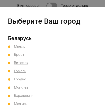
В интерьере
Товар отдельно
Выберите Ваш город
по умолчанию
Беларусь
Минск
Брест
Витебск
Гомель
Гродно
Могилев
Барановичи
Мозырь