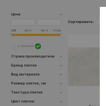
Цена
Сортировать:
1.71
58.71
114.71
171.86
в наличии
Страна производителя
Бренд плитки
Вид материала
Размер плитки, см
Текстура плитки
Цвет плитки