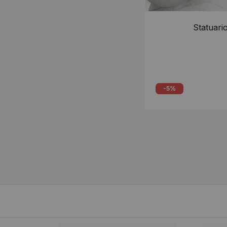
Statuari
-5%