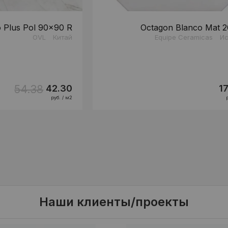
o Plus Pol 90x90 R
Octagon Blanco Mat 
OVL
Китай
Equipe Ceramicas
Ис
54.38
42.30
1
руб. / м2
Наши клиенты/проекты