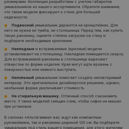
размерами. Коллекции разработаны с учетом габаритов
умывальников из нашего ассортимента. Обратите внимание,
что такие модели фиксируют к стене для большей
надежности.
Подвесной
умывальник держится на кронштейнах. Для
него не нужна ни тумба, ни столешница. Перед тем, как купить
такую раковину, оцените степень нагрузки на стену и
подберите необходимые крепления.
Накладные
и встраиваемые (врезные) модели
устанавливают на столешницу. Накладная помещается сверху.
Для встраиваемой раковины в столешнице вырезают
отверстие по форме изделия. Края могут идти вровень с
поверхностью или немного выступать.
Напольный
умывальник помогает создать неповторимый
интерьер. Это оригинальное дизайнерское решение, однако,
необычная форма увеличивает стоимость.
На стиральную машину.
Отличный способ сэкономить
место. У таких моделей смещен слив, чтобы сифон не мешал
при установке.
В салонах «Альтагамма» вас ждут как компактные
рукомойники, так и раковины шириной 120 см. Вы подберете
умывальник под стиль вашего помещения, для этого жителям