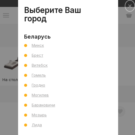
Сеть салонов плитки и сантехники
Выберите Ваш
город
Каталог
-
Сантехника
-
Раковина
Беларусь
Умывальники
Минск
Брест
Витебск
Гомель
На столешницу
Мебельная
Подвесная
Гродно
В интерьере
Товар отдельно
Могилев
Барановичи
Мозырь
Лида