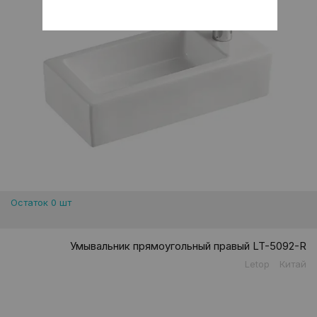
Остаток 0 шт
Умывальник прямоугольный правый LT-5092-R
Letop
Китай