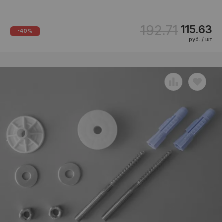
192.71
115.63
-40%
руб. / шт