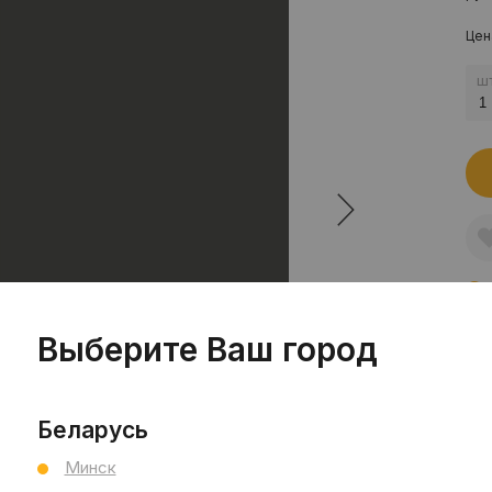
Цен
шт
Пр
Выберите Ваш город
Сал
Сал
Do
Беларусь
Ви
Ши
Минск
Бр