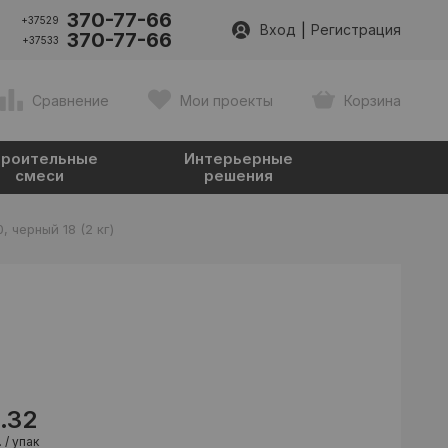
370-77-66
+37529
|
Вход
Регистрация
370-77-66
+37533
Сравнение
Мои проекты
Корзина
роительные
Интерьерные
смеси
решения
, черный 18 (2 кг)
9.32
 / упак