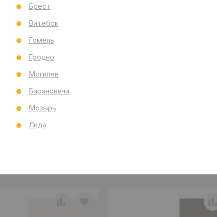
Ст
Брест
Все
Витебск
Гомель
Гродно
Могилев
Барановичи
Мозырь
Лида
е товары
С этим товаром покупают
Вс