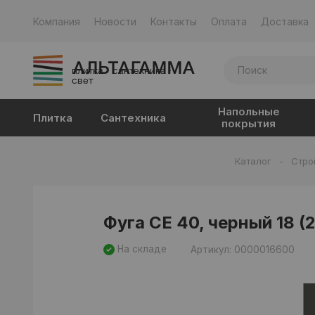
Компания
Новости
Контакты
Оплата
Доставка
плитка · сантехника ·
свет
Напольные
Плитка
Сантехника
покрытия
Каталог
-
Стро
Фуга CE 40, черный 18 (2
На складе
Артикул: 0000016600