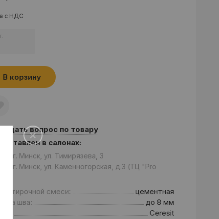
а с НДС
.
В корзину
Задать вопрос по товару
едставлен в салонах:
он: г. Минск, ул. Тимирязева, 3
он: г. Минск, ул. Каменногорская, д.3 (ТЦ "Pro
m")
д затирочной смеси:
цементная
рина шва:
до 8 мм
енд:
Ceresit