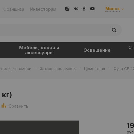
Минск
Франшиза
Инвесторам
Мебель, декор и
Ст
Освещение
аксессуары
ительные смеси
-
Затирочная смесь
-
Цементная
-
Фуга CE 40
 кг)
Сравнить
1
руб.