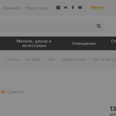
Минск
Франшиза
Инвесторам
Мебель, декор и
Ст
Освещение
аксессуары
-
Плитка
-
Гостиная
-
Пол
-
Керамогранит
-
Ales 18 Black
Сравнить
1
руб.