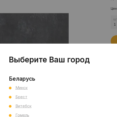
Цен
шт
Выберите Ваш город
Пр
Беларусь
Сал
Минск
Сал
См
Брест
Ви
Витебск
Тип
Гомель
Раз