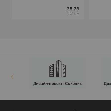
35.73
руб. / шт