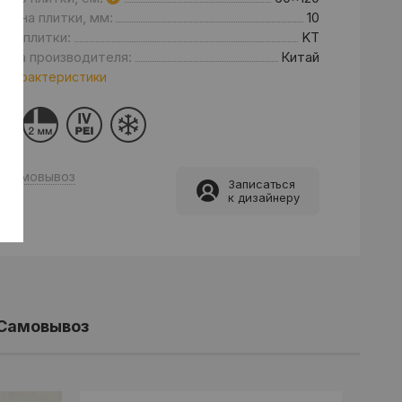
щина плитки, мм:
10
нд плитки:
KT
рана производителя:
Китай
 характеристики
Самовывоз
Записаться
к дизайнеру
Самовывоз