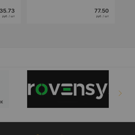
35.73
77.50
руб. / шт
руб. / шт