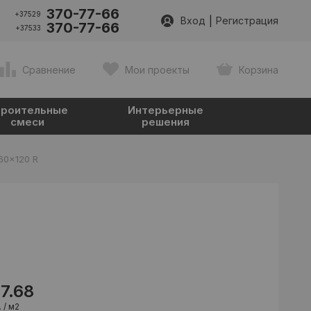
370-77-66
+37529
|
Вход
Регистрация
370-77-66
+37533
Сравнение
Мои проекты
Корзина
роительные
Интерьерные
смеси
решения
 60x120 R
37.68
 / м2