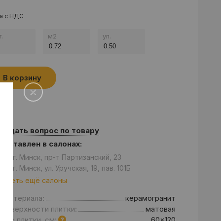
а с НДС
.
м
2
уп.
В корзину
Задать вопрос по товару
едставлен в салонах:
он: г. Минск, пр-т Партизанский, 23
он: г. Минск, ул. Уручская, 19, пав. 101Б
отреть ещё салоны
д материала:
керамогранит
 поверхности плитки:
матовая
мер плитки, см:
60x120