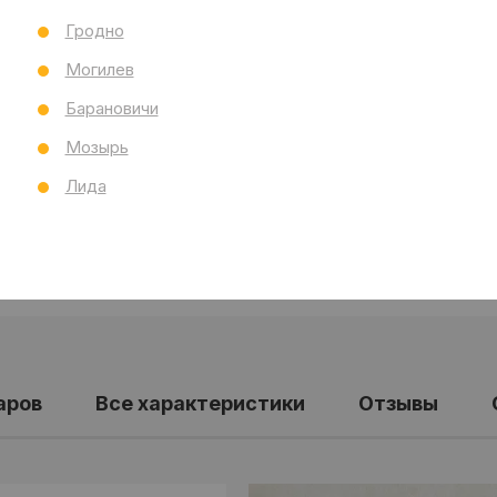
Тол
Гродно
Бре
Могилев
Ст
Все
Барановичи
Мозырь
Лида
аров
Все характеристики
Отзывы