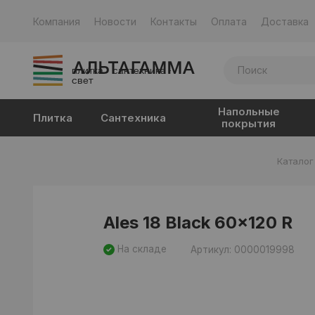
Компания
Новости
Контакты
Оплата
Доставка
плитка · сантехника ·
свет
Напольные
Плитка
Сантехника
покрытия
Каталог
Ales 18 Black 60x120 R
На складе
Артикул: 0000019998