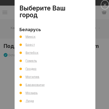
Сеть салонов плитки и сантехники
Выберите Ваш
город
Каталог
-
Сантехника
-
Поддон
-
Пятиугольный
-
Беларусь
Поддон пятиугольный A190, h – 15 cm
Минск
Брест
Поддон пятиугольный A190, h – 15 cm
Витебск
Остаток 0 шт
Артикул: 0000015362
Сравнить
Гомель
Гродно
Могилев
Барановичи
Мозырь
Лида