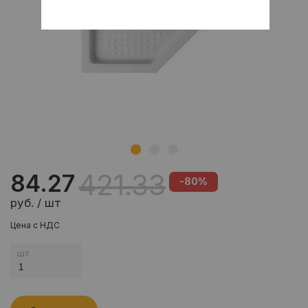
421.33
84.27
-80%
руб. / шт
Цена с НДС
шт.