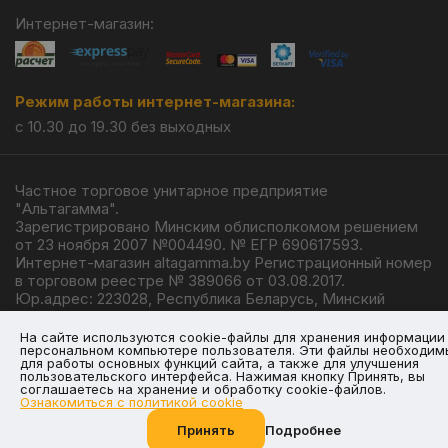
Интернет-магазин:
Режим работы интернет-магазина:
с 10.30 до 19.30 без выходных
Частное торговое унитарное предприятие
"Альтагамма".
Зарегистрировано Минским облисполкомом решением
от 23 ноября 2007 №004490. № ЕГР 690617593.
Интернет-магазин altagamma.by Регистрационный номер
в торговом реестре № 389066 от 03.08.2017.
Юр.адрес: 223028, Республика Беларусь, Минский
район, г.п. Ждановичи, ул. Линейная, 4/1.
© 2026
На сайте используются cookie-файлы для хранения информации
персональном компьютере пользователя. Эти файлы необходим
для работы основных функций сайта, а также для улучшения
пользовательского интерфейса. Нажимая кнопку Принять, вы
соглашаетесь на хранение и обработку cookie-файлов.
Ознакомиться с политикой cookie
Разработка —
Giperlink.by
Принять
Подробнее
Позвоните нам