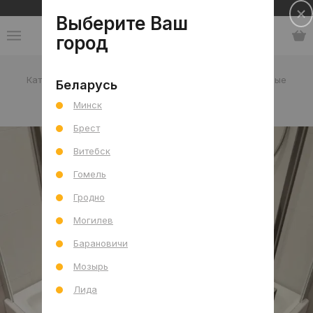
Сеть салонов плитки и сантехники
Выберите Ваш
город
Каталог
-
Китай
-
Uomere
-
Поддоны пятиугольные
Беларусь
Минск
Поддоны пятиугольные
Брест
Витебск
Гомель
Гродно
Могилев
Барановичи
Мозырь
Лида