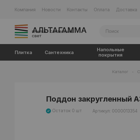
Компания
Новости
Контакты
Оплата
Доставка
плитка · сантехника ·
свет
Напольные
Плитка
Сантехника
покрытия
Каталог
-
С
Поддон закругленный A3
Остаток 0 шт
Артикул: 0000013354