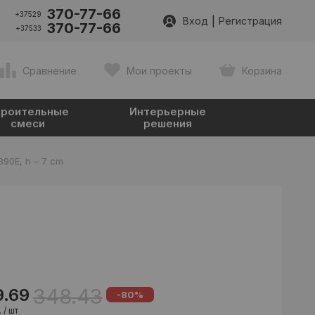
370-77-66
+37529
|
Вход
Регистрация
370-77-66
+37533
Сравнение
Мои проекты
Корзина
роительные
Интерьерные
смеси
решения
90E, h – 7 cm
348.43
9.69
-80%
 / шт