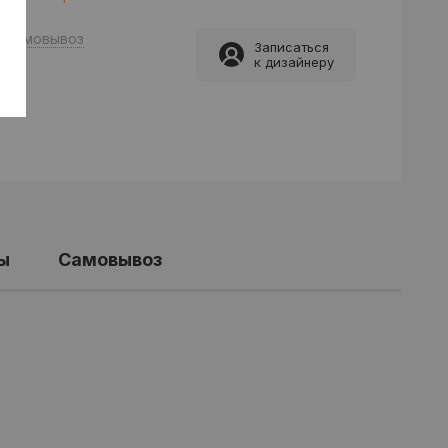
Самовывоз
Записаться
к дизайнеру
ы
Самовывоз