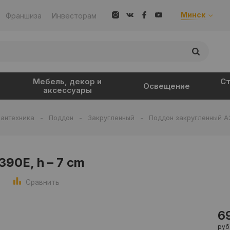
Минск
Франшиза
Инвесторам
Мебель, декор и
Ст
Освещение
аксессуары
антехника
-
Поддон
-
Закругленный
-
Поддон закругленный A3
90E, h – 7 cm
Сравнить
6
руб.