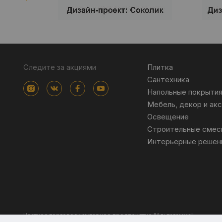
Следите за акциями
Плитка
Сантехника
Напольные покрыти
Мебель, декор и ак
Освещение
Строительные смес
Интерьерные решен
Частное торговое унитарное предприятие "Альтагамма".