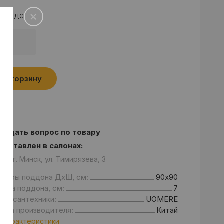
а с НДС
.
В корзину
Задать вопрос по товару
едставлен в салонах:
он: г. Минск, ул. Тимирязева, 3
змеры поддона ДхШ, см:
90х90
сота поддона, см:
7
енд сантехники:
UOMERE
рана производителя:
Китай
 характеристики