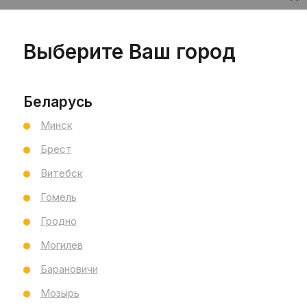
Цен
Выберите Ваш город
шт
Беларусь
Минск
Брест
Витебск
Гомель
Пр
Сал
Гродно
Ра
Могилев
Вы
Барановичи
Бр
Ст
Мозырь
Все