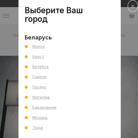
Сеть салонов плитки и сантехники
Выберите Ваш
город
Каталог
-
Испания
-
Baldocer
-
коллекция Electra
Беларусь
Минск
коллекция Electra
Брест
Витебск
Гомель
Гродно
Могилев
Барановичи
Мозырь
Лида