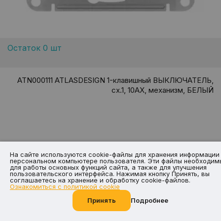
Остаток 0 шт
ATN000111 ATLASDESIGN 1-клавишный ВЫКЛЮЧАТЕЛЬ,
сх.1, 10АХ, механизм, БЕЛЫЙ
5.89
4.12
На сайте используются cookie-файлы для хранения информации
-30%
персональном компьютере пользователя. Эти файлы необходим
руб. / шт
для работы основных функций сайта, а также для улучшения
пользовательского интерфейса. Нажимая кнопку Принять, вы
соглашаетесь на хранение и обработку cookie-файлов.
Ознакомиться с политикой cookie
Принять
Подробнее
Позвоните нам