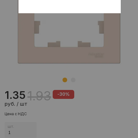
1.93
1.35
-30%
руб. / шт
Цена с НДС
шт.