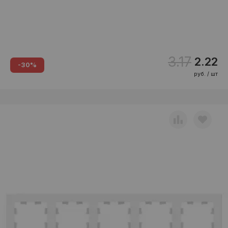
3.17
2.22
-30%
руб. / шт