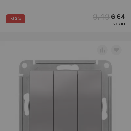
9.49
6.64
-30%
руб. / шт