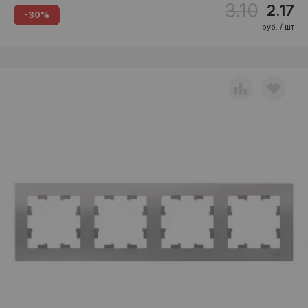
3.10
2.17
-30%
руб. / шт