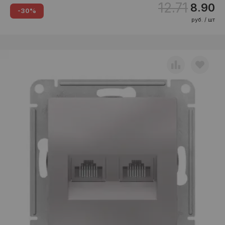
12.71
8.90
-30%
руб. / шт