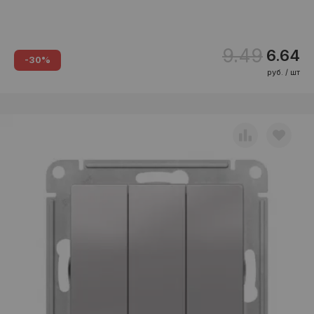
9.49
6.64
-30%
руб. / шт