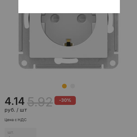
5.92
4.14
-30%
руб. / шт
Цена с НДС
шт.