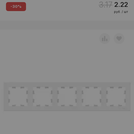
3.17
2.22
-30%
руб. / шт