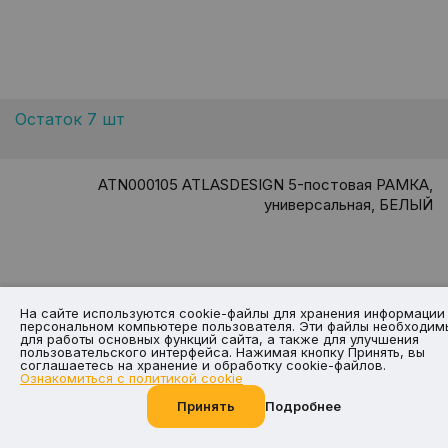
Остаток 7 шт
ATN000105 ATLASDESIGN 5-постовая РАМКА,
универсальная, БЕЛЫЙ
На сайте используются cookie-файлы для хранения информации
персональном компьютере пользователя. Эти файлы необходим
7.77
5.44
для работы основных функций сайта, а также для улучшения
-30%
пользовательского интерфейса. Нажимая кнопку Принять, вы
руб. / шт
соглашаетесь на хранение и обработку cookie-файлов.
Ознакомиться с политикой cookie
Принять
Подробнее
Позвоните нам