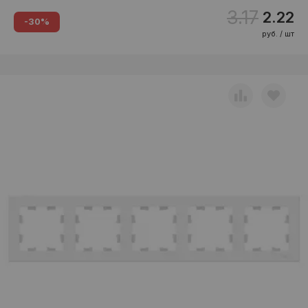
3.17
2.22
-30%
руб. / шт