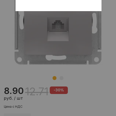
12.71
8.90
-30%
руб. / шт
Цена с НДС