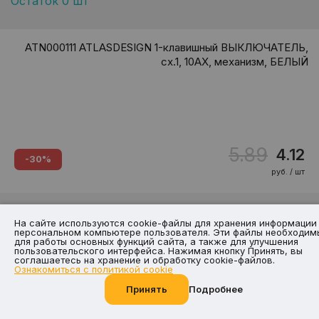
Остаток 0 шт
ATN000111 ATLASDESIGN 1-клавишный ВЫКЛЮЧАТЕЛЬ,
сх.1, 10АХ, механизм, БЕЛЫЙ
5.89
4.12
-30%
руб. / шт
На сайте используются cookie-файлы для хранения информации
персональном компьютере пользователя. Эти файлы необходим
для работы основных функций сайта, а также для улучшения
пользовательского интерфейса. Нажимая кнопку Принять, вы
соглашаетесь на хранение и обработку cookie-файлов.
Ознакомиться с политикой cookie
Принять
Подробнее
Позвоните нам