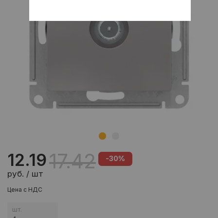
17.42
12.19
-30%
руб. / шт
Цена с НДС
шт.