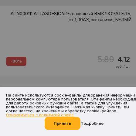
ATN000111 ATLASDESIGN 1-клавишный ВЫКЛЮЧАТЕЛЬ,
сх.1, 10АХ, механизм, БЕЛЫЙ
5.89
4.12
-30%
руб. / шт
На сайте используются cookie-файлы для хранения информации
персональном компьютере пользователя. Эти файлы необходим
для работы основных функций сайта, а также для улучшения
пользовательского интерфейса. Нажимая кнопку Принять, вы
соглашаетесь на хранение и обработку cookie-файлов.
Ознакомиться с политикой cookie
Принять
Подробнее
Позвоните нам