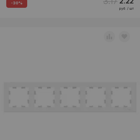
3.17
2.22
-30%
руб. / шт