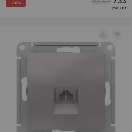
10.47
7.33
-30%
руб. / шт