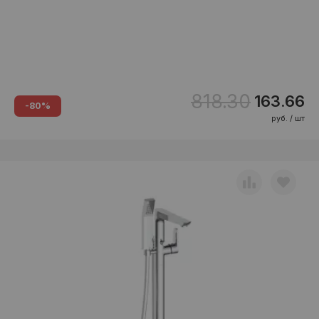
818.30
163.66
-80%
руб. / шт