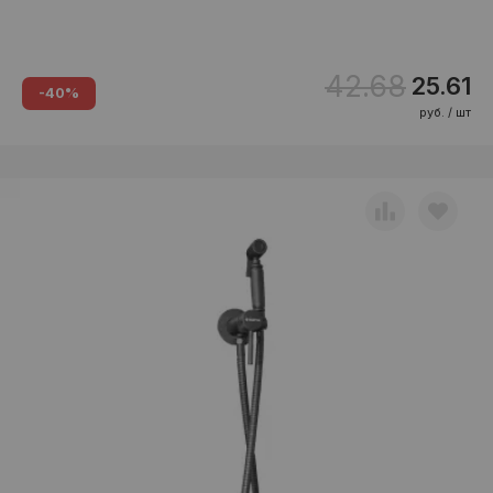
42.68
25.61
-40%
руб. / шт