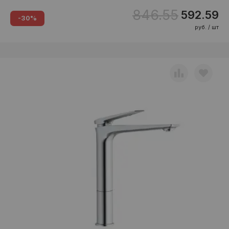
846.55
592.59
-30%
руб. / шт