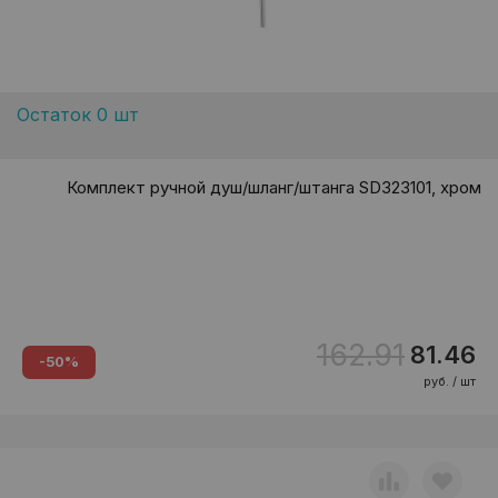
Остаток 0 шт
Комплект ручной душ/шланг/штанга SD323101, хром
162.91
81.46
-50%
руб. / шт