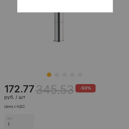
345.53
172.77
-50%
руб. / шт
Цена с НДС
шт.