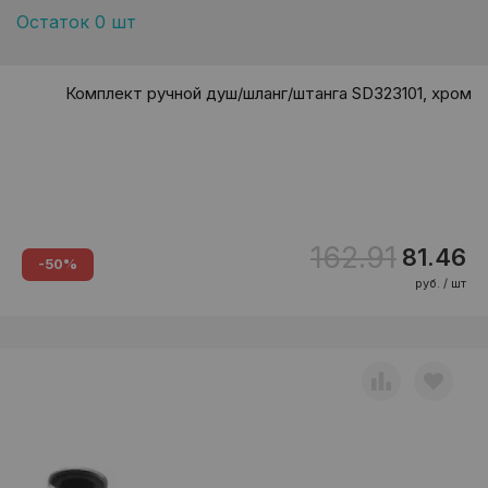
Остаток 0 шт
Комплект ручной душ/шланг/штанга SD323101, хром
162.91
81.46
-50%
руб. / шт