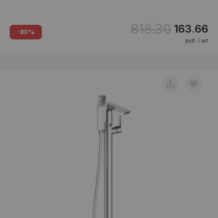
818.30
163.66
-80%
руб. / шт