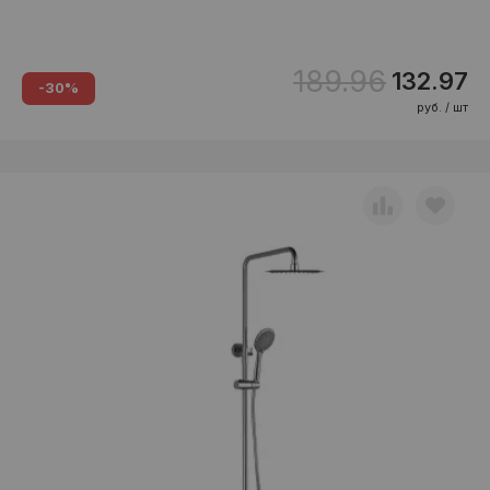
189.96
132.97
-30%
руб. / шт