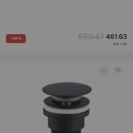
659.47
461.63
-30%
руб. / шт