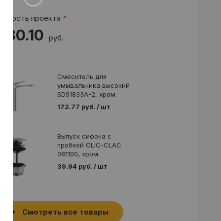
оимость проекта
*
 180.10
руб.
Смеситель для
умывальника высокий
SD91833A-2, хром
172.77 руб. / шт
Выпуск сифона с
пробкой CLIC-CLAC
081100, хром
39.94 руб. / шт
Смотреть все товары