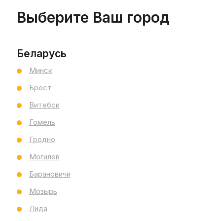
Выберите Ваш город
Ст
5
Беларусь
Минск
Брест
Витебск
Гомель
Гродно
Могилев
Барановичи
Мозырь
Лида