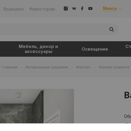
Минск
Франшиза
Инвесторам
Мебель, декор и
Ст
Освещение
аксессуары
Главная
-
Интерьерные решения
-
Manaos
-
Ванная комната
В
Об
3