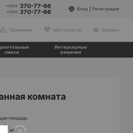
370-77-66
+37529
|
Вход
Регистрация
370-77-66
+37533
Сравнение
Мои проекты
Корзина
роительные
Интерьерные
смеси
решения
анная комната
щая площадь
.4
м2