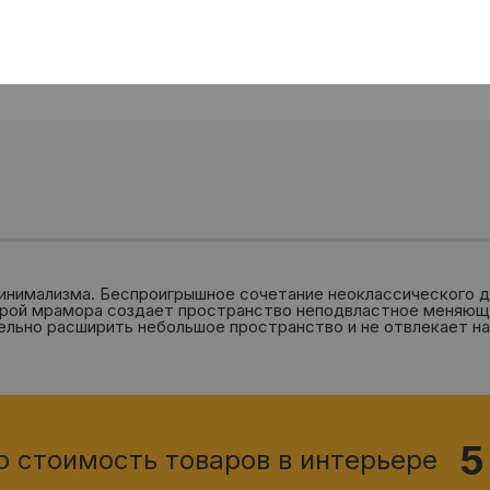
*
— 
исп
инимализма. Беспроигрышное сочетание неоклассического д
урой мрамора создает пространство неподвластное меняющ
льно расширить небольшое пространство и не отвлекает на 
5
о стоимость товаров в интерьере