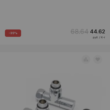
68.64
44.62
-35%
руб. / К-т