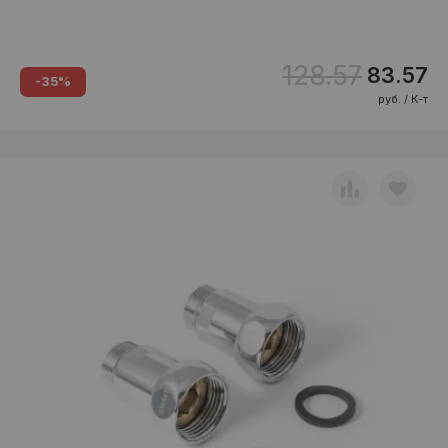
128.57
83.57
-35%
руб. / К-т