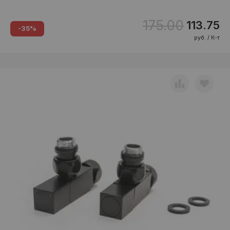
175.00
113.75
-35%
руб. / К-т