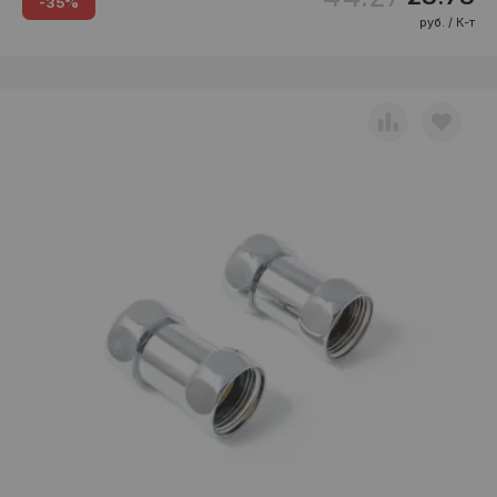
-35%
руб. / К-т