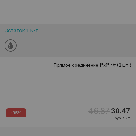
Остаток 1 К-т
Прямое соединение 1"х1" г/г (2 шт.)
46.87
30.47
-35%
руб. / К-т