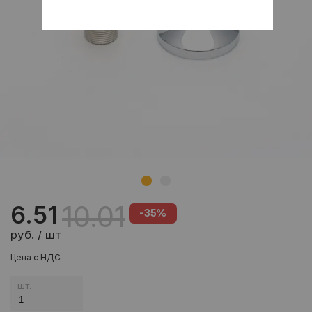
10.01
6.51
-35%
руб. / шт
Цена с НДС
шт.