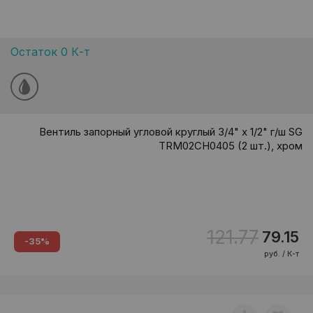
Остаток 0 К-т
Вентиль запорный угловой круглый 3/4" х 1/2" г/ш SG
TRM02CH0405 (2 шт.), хром
121.77
79.15
-35%
руб. / К-т