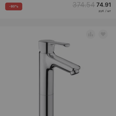
374.54
74.91
-80%
руб. / шт