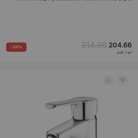
314.86
204.66
-35%
руб. / шт