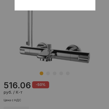
516.06
-50%
руб. / К-т
Цена с НДС