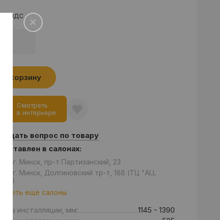
а с НДС
.
В корзину
Смотреть
в интерьере
Задать вопрос по товару
едставлен в салонах:
он: г. Минск, пр-т Партизанский, 23
он: г. Минск, Долгиновский тр-т, 188 (ТЦ "ALL
se”)
отреть ещё салоны
ота инсталляции, мм:
1145 - 1390