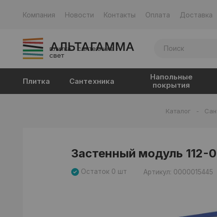
Компания
Новости
Контакты
Оплата
Доставка
плитка · сантехника ·
свет
Напольные
Плитка
Сантехника
покрытия
Каталог
-
Сан
Застенный модуль 112-0
Остаток 0 шт
Артикул: 0000015445