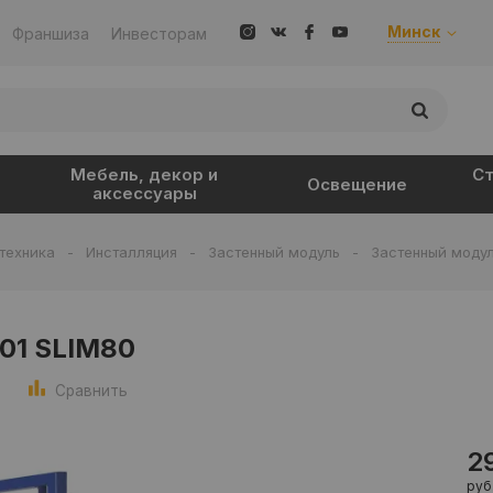
Минск
Франшиза
Инвесторам
Мебель, декор и
Ст
Освещение
аксессуары
техника
-
Инсталляция
-
Застенный модуль
-
Застенный модул
01 SLIM80
Сравнить
2
руб.