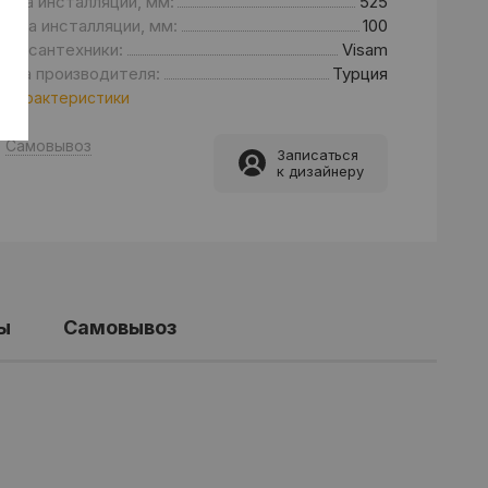
ина инсталляции, мм:
525
бина инсталляции, мм:
100
енд сантехники:
Visam
рана производителя:
Турция
 характеристики
Самовывоз
Записаться
к дизайнеру
ы
Самовывоз