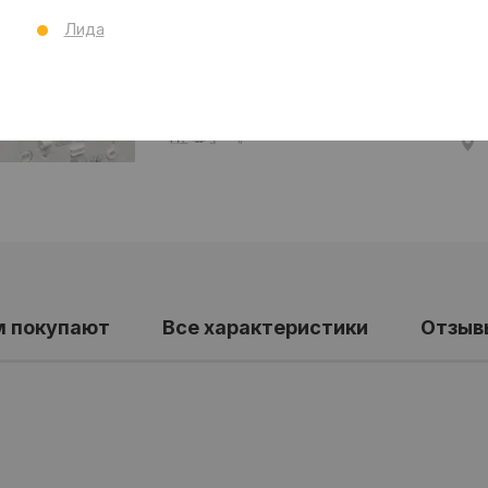
Шир
Глу
Лида
Бр
Ст
Все
м покупают
Все характеристики
Отзыв