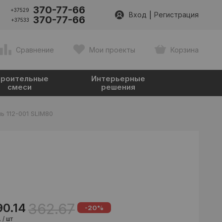
370-77-66
+37529
|
Вход
Регистрация
370-77-66
+37533
Сравнение
Мои проекты
Корзина
роительные
Интерьерные
смеси
решения
ь 112-001 SLIM80
362.67
90.14
-20%
 / шт