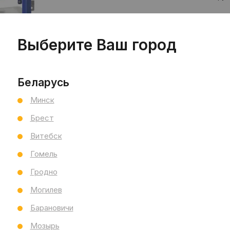
Цен
шт
Выберите Ваш город
Беларусь
Минск
Брест
Витебск
Гомель
Пр
Сал
Гродно
Сал
Hou
Могилев
См
Барановичи
Выс
Мозырь