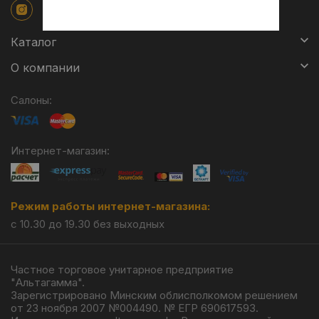
Каталог
О компании
Салоны:
Интернет-магазин:
Режим работы интернет-магазина:
с 10.30 до 19.30 без выходных
Частное торговое унитарное предприятие
"Альтагамма".
Зарегистрировано Минским облисполкомом решением
от 23 ноября 2007 №004490. № ЕГР 690617593.