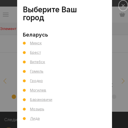
Сеть салонов плитки и сантехники
Выберите Ваш
город
Элемент не найден!
Беларусь
Наши клиенты/проекты
Минск
Брест
Витебск
Гомель
Гродно
Могилев
Барановичи
Мозырь
Лида
Следите за акциями