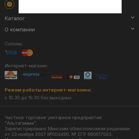
Каталог
О компании
Салоны:
Интернет-магазин:
Режим работы интернет-магазина:
с 10.30 до 19.30 без выходных
Частное торговое унитарное предприятие
"Альтагамма".
Зарегистрировано Минским облисполкомом решением
от 23 ноября 2007 №004490. № ЕГР 690617593.