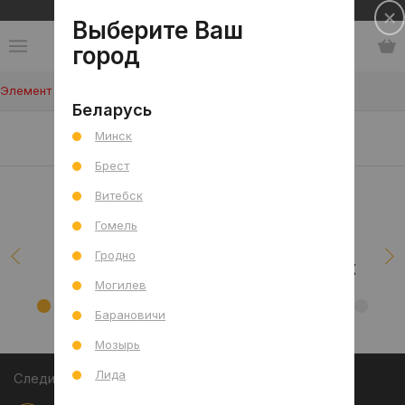
Сеть салонов плитки и сантехники
Выберите Ваш
город
Элемент не найден!
Беларусь
Наши клиенты/проекты
Минск
Брест
Витебск
Гомель
Гродно
Могилев
Барановичи
Мозырь
Лида
Следите за акциями