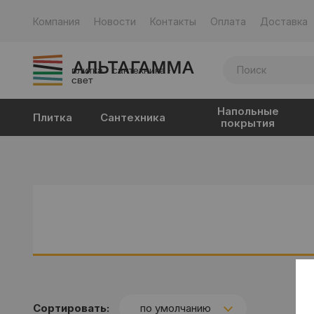
Компания
Новости
Контакты
Оплата
Доставка
плитка · сантехника ·
свет
Напольные
Плитка
Сантехника
покрытия
Сортировать:
по умолчанию