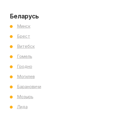
Беларусь
Минск
Брест
Витебск
Гомель
Гродно
Могилев
Барановичи
Мозырь
Лида
Поддоны скругленные
Китай
Uomere