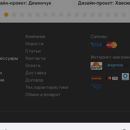
Компания
Салоны:
Новости
я
Статьи
Интернет-магазин
сессуары
Контакты
Оплата
и
Доставка
ия
Договор
Тех.характеристики
Обмен и возврат
бря 2007 №004490. № ЕГР 690617593.