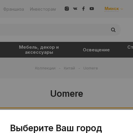
Минск
Франшиза
Инвесторам
Мебель, декор и
Ст
Освещение
аксессуары
Коллекции
-
Китай
-
Uomere
Uomere
Выберите Ваш город