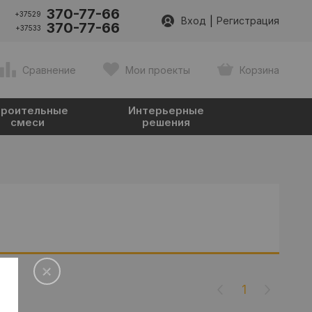
370-77-66
+37529
|
Вход
Регистрация
370-77-66
+37533
Сравнение
Мои проекты
Корзина
роительные
Интерьерные
смеси
решения
1