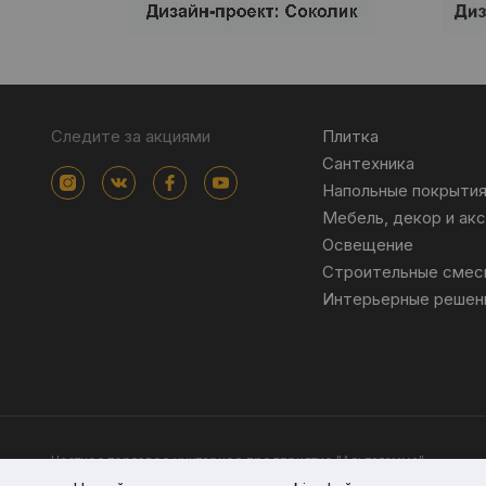
Следите за акциями
Плитка
Сантехника
Напольные покрыти
Мебель, декор и ак
Освещение
Строительные смес
Интерьерные решен
Частное торговое унитарное предприятие "Альтагамма".
Зарегистрировано Минским облисполкомом решением от 23 ноя