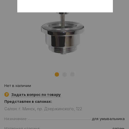
Нет в наличии
Задать вопрос по товару
Представлен в салонах:
Салон: г. Минск, пр. Дзержинского, 122
Назначение:
для умывальника
Материал клапана:
латунь