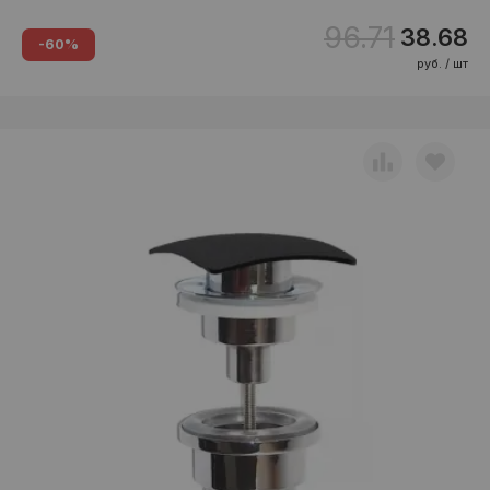
96.71
38.68
-60%
руб. / шт